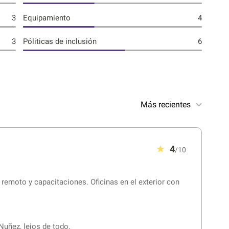
3
Equipamiento
4
3
Póliticas de inclusión
6
Más recientes
4
/10
o remoto y capacitaciones. Oficinas en el exterior con
 Nuñez, lejos de todo.