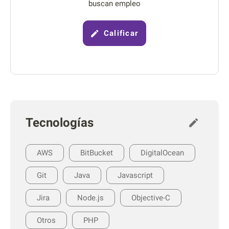
buscan empleo
Calificar
Tecnologías
AWS
BitBucket
DigitalOcean
Git
Java
Javascript
Jira
Node.js
Objective-C
Otros
PHP