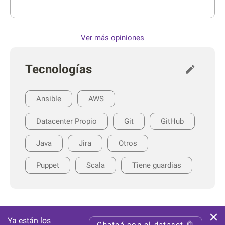
Ver más opiniones
Tecnologías
Ansible
AWS
Datacenter Propio
Git
GitHub
Java
Jira
Otros
Puppet
Scala
Tiene guardias
Ya están los